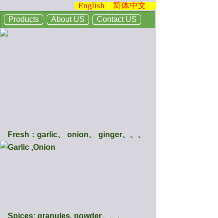
English
简体中文
Products
About US
Contact US
Fresh：garlic、 onion、 ginger、、、
Garlic ,Onion
Spices: granules, powder、、、