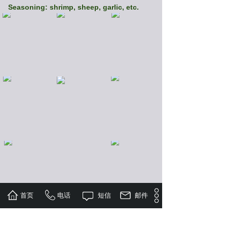
Seasoning: shrimp, sheep, garlic, etc.
首页
电话
短信
邮件
All spices